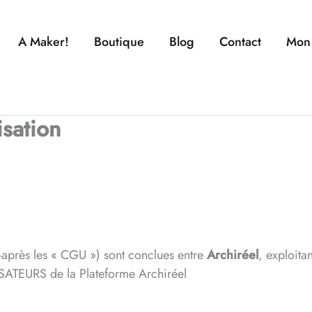
A Maker!
Boutique
Blog
Contact
Mon
isation
ci-après les « CGU ») sont conclues entre
Archiréel
, exploitan
LISATEURS de la Plateforme Archiréel