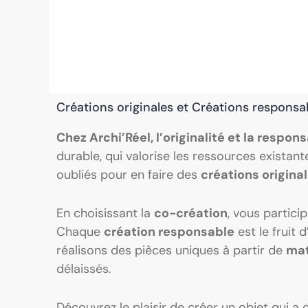
Créations originales et Créations responsa
Chez Archi’Réel, l’originalité et la respo
durable, qui valorise les ressources exista
oubliés pour en faire des
créations origina
En choisissant la
co-création
, vous partici
Chaque
création responsable
est le fruit 
réalisons des pièces uniques à partir de
mat
délaissés.
Découvrez le plaisir de créer un objet qui a d