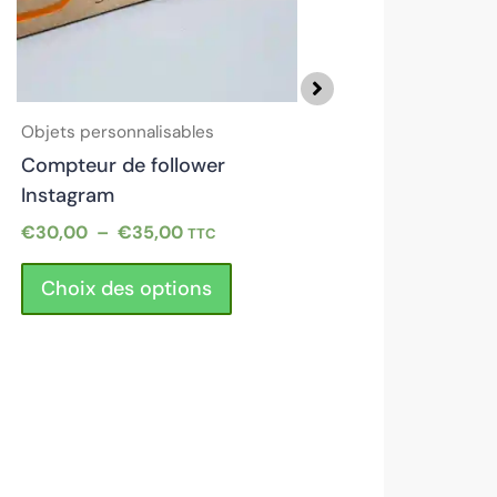
options
Objets personnalisab
peuvent
Compteur manuel
être
Chiffres
choisies
sur
Objets personnalisables
€
30,00
–
€
35,00
la
Compteur de follower
Choix des optio
page
Instagram
du
€
30,00
–
€
35,00
TTC
produit
Choix des options