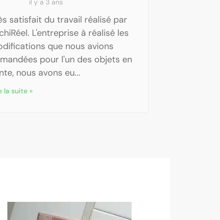
il y a 3 ans
ès satisfait du travail réalisé par
chiRéel. L'entreprise à réalisé les
difications que nous avions
mandées pour l'un des objets en
nte, nous avons eu...
e la suite »
P