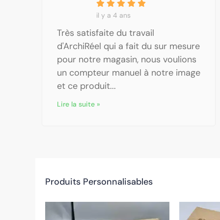
il y a 4 ans
Très satisfaite du travail
d'ArchiRéel qui a fait du sur mesure
pour notre magasin, nous voulions
un compteur manuel à notre image
et ce produit...
Lire la suite »
Produits Personnalisables
ge
Ce
Plage
Ce
de