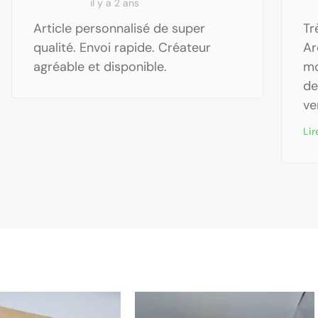
il y a 2 ans
Article personnalisé de super
Tr
qualité. Envoi rapide. Créateur
Ar
agréable et disponible.
mo
de
ve
Lir
Plage
Ce
Plage
Ce
de
de