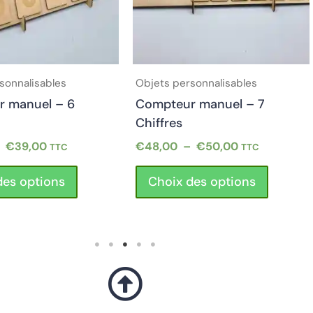
options
options
peuvent
peuvent
être
être
choisies
choisies
sur
sur
sonnalisables
Objets personnalisables
la
la
 manuel – 6
Compteur manuel – 7
page
page
Chiffres
du
du
–
€
39,00
€
48,00
–
€
50,00
TTC
TTC
produit
produit
des options
Choix des options