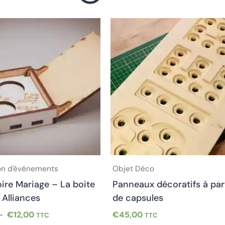
Plage
Ce
Ce
de
produit
prod
prix :
a
a
€10,00
plusieurs
plus
à
€12,00
variations.
varia
Les
Les
options
opti
peuvent
peuv
être
être
choisies
choi
sur
sur
on d'événements
Objet Déco
la
la
ire Mariage – La boite
Panneaux décoratifs à par
page
pag
 Alliances
de capsules
du
du
produit
prod
–
€
12,00
€
45,00
TTC
TTC