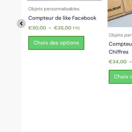
options
options
Objets personnalisables
peuvent
peuvent
5
Compteur de like Facebook
être
être
choisies
choisies
€
30,00
–
€
35,00
TTC
sur
sur
Objets per
Choix des options
la
la
Compteur
page
page
Chiffres
du
du
€
34,00
produit
produit
Choix 