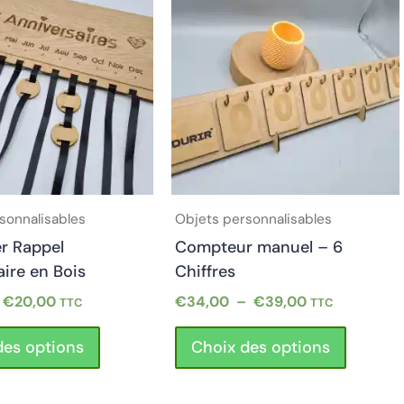
produit
produit
prix :
prix :
a
a
€15,00
€34,00
plusieurs
plusieur
à
à
€20,00
€39,00
variations.
variation
Les
Les
options
options
peuvent
peuvent
être
être
choisies
choisies
sur
sur
sonnalisables
Objets personnalisables
la
la
er Rappel
Compteur manuel – 6
page
page
ire en Bois
Chiffres
du
du
€
20,00
€
34,00
–
€
39,00
TTC
TTC
produit
produit
des options
Choix des options