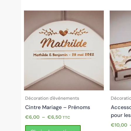
Plage
Ce
de
produit
prix :
a
€6,00
plusieurs
à
€6,50
variations.
Les
options
peuvent
être
choisies
sur
Décoration d'événements
Décorati
la
Cintre Mariage – Prénoms
Accesso
page
pour les
du
€
6,00
–
€
6,50
TTC
produit
€
10,00