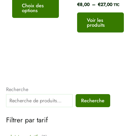
€
8,00
–
€
27,00
du
Choix des
TTC
options
produit
Voir les
produits
Recherche
Recherche
Filtrer par tarif