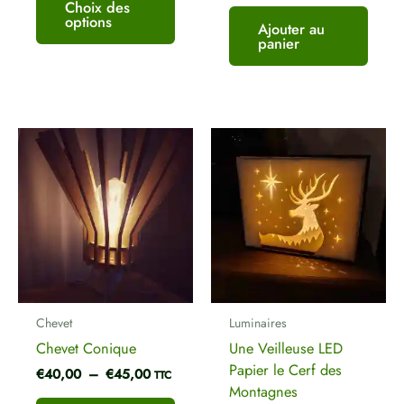
du
Choix des
options
produit
Ajouter au
panier
Plage
Plage
Ce
de
de
produit
prix :
prix :
a
€40,00
€8,00
plusieurs
à
à
€45,00
€27,00
variations.
Les
options
peuvent
être
Chevet
Luminaires
choisies
Chevet Conique
Une Veilleuse LED
sur
Papier le Cerf des
€
40,00
–
€
45,00
la
TTC
Montagnes
page