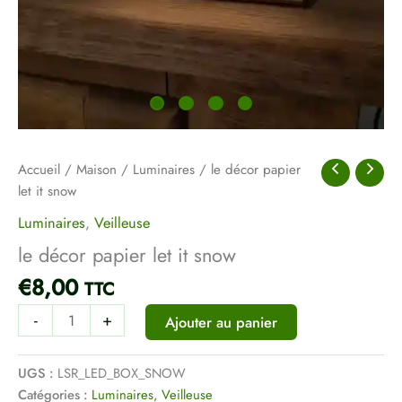
Accueil
/
Maison
/
Luminaires
/ le décor papier
let it snow
Luminaires
,
Veilleuse
le décor papier let it snow
€
8,00
TTC
-
+
Ajouter au panier
UGS :
LSR_LED_BOX_SNOW
Catégories :
Luminaires
,
Veilleuse