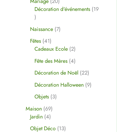
Mariage
20
t
s
t
s
t
t
s
s
s
t
t
s
s
s
t
t
t
s
t
s
s
t
t
t
s
Décoration d'événements
19
s
s
s
s
s
s
s
s
s
s
s
s
s
Naissance
7
Fêtes
41
Cadeaux Ecole
2
Fête des Mères
4
Décoration de Noël
22
Décoration Halloween
9
Objets
3
Maison
69
Jardin
4
Objet Déco
13