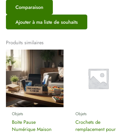
Comparaison
Soyez le premier à laisser votre avis
sur “Compteur Participation pour
Ajouter à ma liste de souhaits
booster”
Votre adresse e-mail ne sera pas publiée.
Les
Produits similaires
champs obligatoires sont indiqués avec
*
Votre note
*
Votre avis
*
Nom
*
Objets
Objets
Boite Pause
Crochets de
Numérique Maison
remplacement pour
E-mail
*