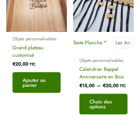
€20,00
variat
Les
optio
peuve
être
Objets personnalisables
chois
Texte Planche
*
Grand plateau
sur
customisé
la
Objets personnalisables
€
20,00
page
TTC
Calendrier Rappel
du
Anniversaire en Bois
produ
Ajouter au
panier
€
15,00
–
€
20,00
TTC
Choix des
options