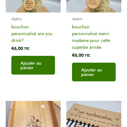
Nom
*
Apéro
Apéro
bouchon
bouchon
personnalisé are you
personnalisé merci
E-mail
*
drink?
madame pour cette
superbe année
€
6,00
TTC
€
6,00
TTC
Ajouter au
panier
Ajouter au
panier
Plage
Ce
de
produ
prix :
a
€15,00
plusi
à