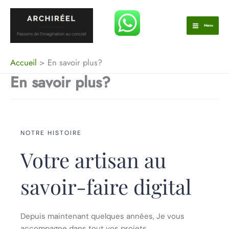
Aller
au
Menu
contenu
Accueil
En savoir plus?
En savoir plus?
NOTRE HISTOIRE
Votre artisan au
savoir-faire digital
Depuis maintenant quelques années, Je vous
accompagne dans tout vos projets