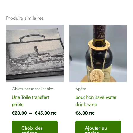
Produits similaires
Plage
Ce
de
produit
prix :
a
€20,00
plusieurs
à
€45,00
variations.
Les
options
peuvent
être
Objets personnalisables
Apéro
choisies
Une Toile transfert
bouchon save water
sur
photo
drink wine
la
€
20,00
–
€
45,00
€
6,00
page
TTC
TTC
du
produit
Choix des
Ajouter au
options
panier