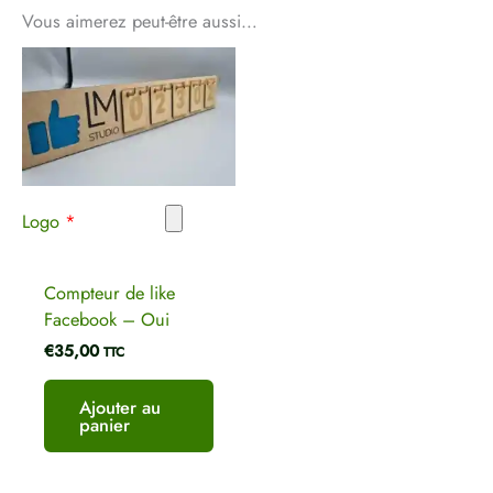
Votre adresse e-mail ne sera pas publiée.
Les
Vous aimerez peut-être aussi…
champs obligatoires sont indiqués avec
*
Votre note
*
Votre avis
*
Logo
*
Nom
*
Compteur de like
Facebook – Oui
€
35,00
E-mail
*
TTC
Ajouter au
panier