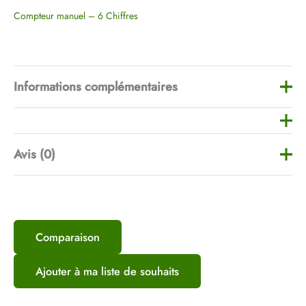
Compteur manuel – 6 Chiffres
Informations complémentaires
Poids
400 g
Avis (0)
Dimensions
600 × 100 × 45 mm
Il n’y a pas encore d’avis.
Logo
Oui, Non
Comparaison
Soyez le premier à laisser votre avis
sur “Compteur de follower
Ajouter à ma liste de souhaits
Instagram”