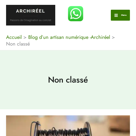
Aller
au
Menu
contenu
Accueil
Blog d’un artisan numérique -Archiréel
Non classé
Non classé
PLA
ou
ABS