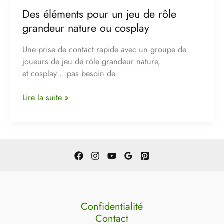
Des éléments pour un jeu de rôle
Des
éléments
grandeur nature ou cosplay
pour
un
Une prise de contact rapide avec un groupe de
jeu
joueurs de jeu de rôle grandeur nature,
de
et cosplay… pas besoin de
rôle
grandeur
Lire la suite »
nature
ou
cosplay
Confidentialité
Contact