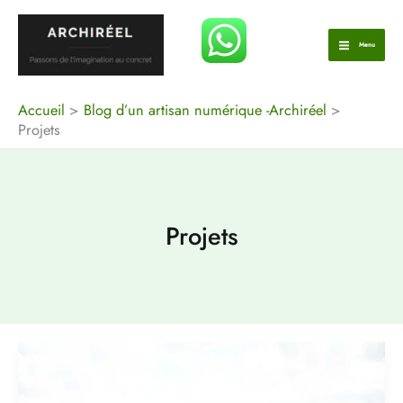
Aller
au
Menu
contenu
Accueil
Blog d’un artisan numérique -Archiréel
Projets
Projets
Découvrez
Tournai
Autrement