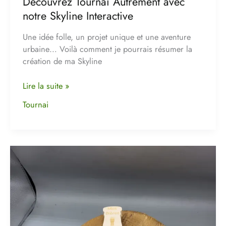
Découvrez Tournai Autrement avec
notre Skyline Interactive
Une idée folle, un projet unique et une aventure
urbaine… Voilà comment je pourrais résumer la
création de ma Skyline
Lire la suite »
Tournai
A
la
découverte
des
bières
belges
: