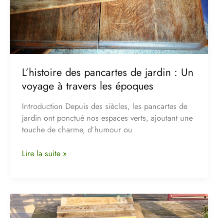
à
travers
les
époques
L’histoire des pancartes de jardin : Un
voyage à travers les époques
Introduction Depuis des siècles, les pancartes de
jardin ont ponctué nos espaces verts, ajoutant une
touche de charme, d’humour ou
Lire la suite »
Une
pancarte