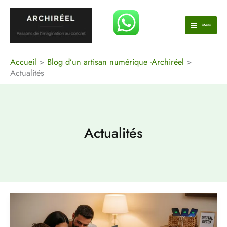
Aller
au
Menu
contenu
Accueil
Blog d’un artisan numérique -Archiréel
Actualités
Actualités
L’Importance
de
la