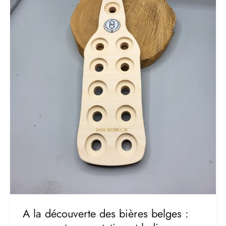
une
aventure
gustative
et
ludique
avec
notre
collection
d’objets
en
bois
!
A la découverte des bières belges :