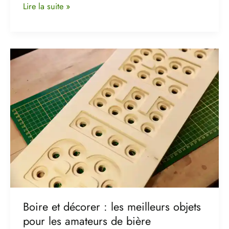
Lire la suite »
Boire
et
décorer
:
les
meilleurs
objets
pour
les
amateurs
de
bière
Boire et décorer : les meilleurs objets
pour les amateurs de bière