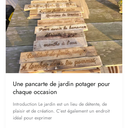
de
jardin
potager
pour
chaque
occasion
Une pancarte de jardin potager pour
chaque occasion
Introduction Le jardin est un lieu de détente, de
plaisir et de création. C’est également un endroit
idéal pour exprimer