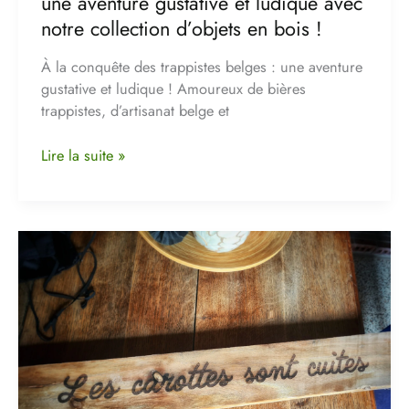
une aventure gustative et ludique avec
notre collection d’objets en bois !
À la conquête des trappistes belges : une aventure
gustative et ludique ! Amoureux de bières
trappistes, d’artisanat belge et
Lire la suite »
L’histoire
des
pancartes
de
jardin
:
Un
voyage