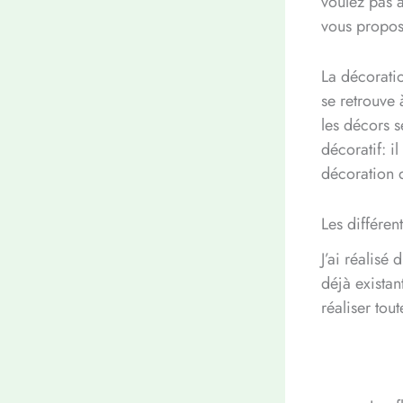
voulez pas a
vous propos
La décoratio
se retrouve 
les décors s
décoratif: i
décoration 
Les différen
J’ai réalisé
déjà existan
réaliser tou