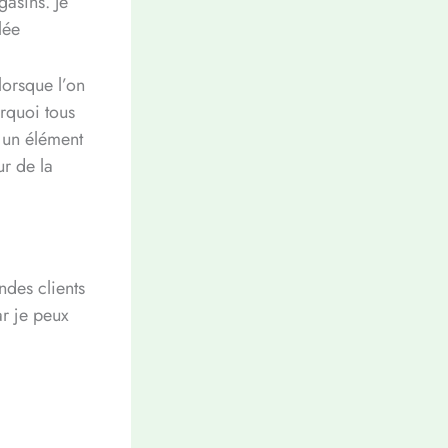
gasins. Je
lée
lorsque l’on
urquoi tous
t un élément
ur de la
ndes clients
ar je peux