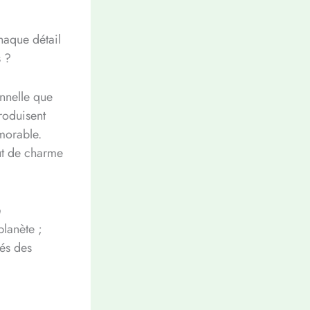
haque détail
s ?
onnelle que
troduisent
morable.
ut de charme
e
planète ;
tés des