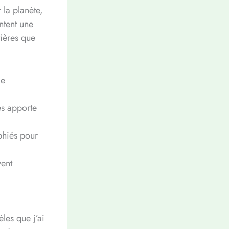
 la planète,
ntent une
ières que
ge
es apporte
phiés pour
vent
les que j’ai