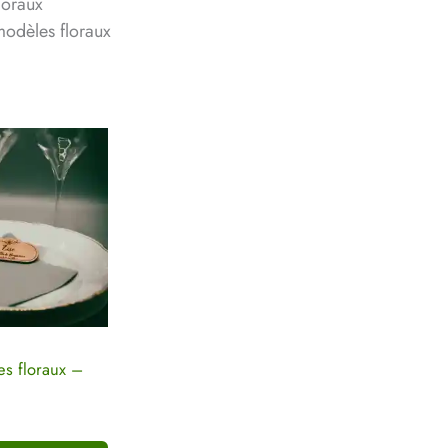
loraux
modèles floraux
s floraux –