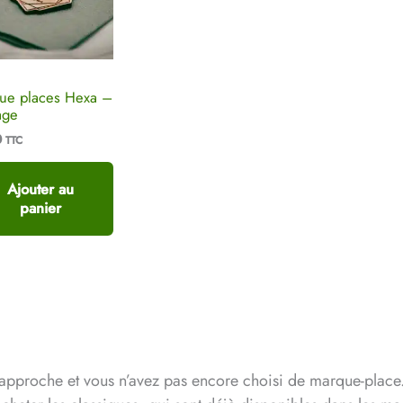
ue places Hexa –
age
0
TTC
Ajouter au
panier
approche et vous n’avez pas encore choisi de marque-place