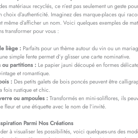
es matériaux recyclés, ce n’est pas seulement un geste pour
un choix d’authenticité. Imaginez des marque-places qui raco
ant même d’afficher un nom. Voici quelques exemples de mat
s transformer pour vous :
e liège :
Parfaits pour un thème autour du vin ou un maria
ne simple fente permet d’y glisser une carte nominative.
 ou partitions :
Le papier jauni découpé en formes délicat
vintage et romantique.
ois :
Des petits galets de bois poncés peuvent être calligra
a fois rustique et chic.
verre ou ampoules :
Transformés en mini-soliflores, ils peu
ne fleur et une étiquette avec le nom de l’invité.
nspiration Parmi Nos Créations
der à visualiser les possibilités, voici quelques-uns des modè