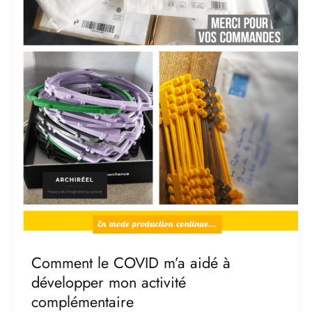
m’a
aidé
à
développer
mon
activité
complémentaire
Comment le COVID m’a aidé à
développer mon activité
complémentaire