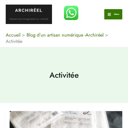
Aller
au
Menu
contenu
Accueil
Blog d’un artisan numérique -Archiréel
Activitée
Activitée
Comment
le
COVID