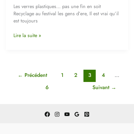
au
Les verres plastiques… pas une fin en soit
festival
Recyclage au festival les gens d’ere, Il est vrai qu’il
Les
est toujours
Gens
d’Ere
Lire la suite »
←
Précédent
1
2
3
4
…
6
Suivant
→