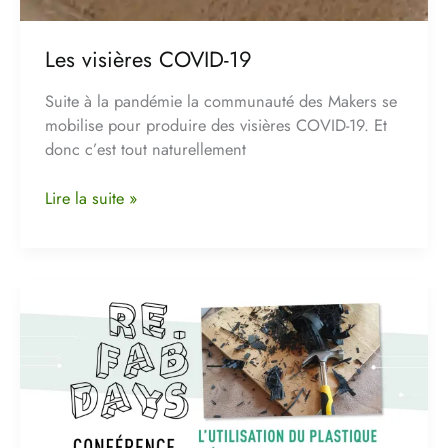
Les visières COVID-19
Suite à la pandémie la communauté des Makers se
mobilise pour produire des visières COVID-19. Et
donc c’est tout naturellement
Lire la suite »
Merci
pour
votre
présence
à
la
conférence