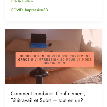
Lire la suite »
COVID
,
Impression3D
Comment
combiner
Confinement,
Télétravail
et
Sport
–
tout
en
un?
Comment combiner Confinement,
Télétravail et Sport – tout en un?