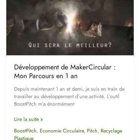
MakerCircular
:
Mon
Parcours
en
1
an
Développement de MakerCircular :
Mon Parcours en 1 an
Depuis maintenant 1 an et demi, je suis en train de
travailler au développement d’une activité. L’outil
BoostPitch m’a énormément
Lire la suite »
BoostPitch
,
Economie Circulaire
,
Pitch
,
Recyclage
Plastique