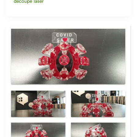
découpe laser
Concours
Recyc:
Mon
Prix
et
Nouvelles
Idées
de
Recyclage