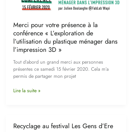
« L’exploration
de
l’utilisation
Merci pour votre présence à la
du
plastique
conférence « L’exploration de
ménager
l’utilisation du plastique ménager dans
dans
l’impression 3D »
l’impression
3D »
Tout d’abord un grand merci aux personnes
présentes ce samedi 15 février 2020. Cela m’a
permis de partager mon projet
Lire la suite »
Recyclage au festival Les Gens d’Ere
Recyclage