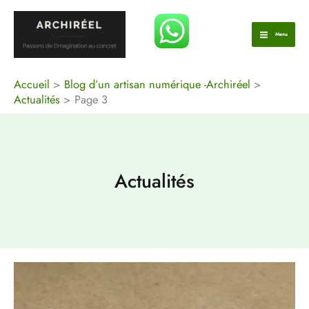
Aller
au
Menu
contenu
Accueil
Blog d’un artisan numérique -Archiréel
Actualités
Page 3
Actualités
Mettez
votre
famille