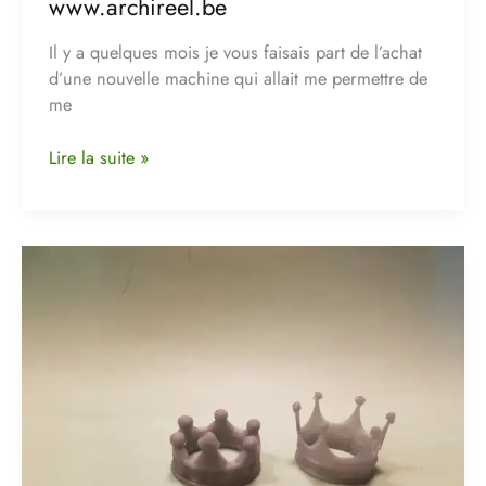
www.archireel.be
et
Une
Il y a quelques mois je vous faisais part de l’achat
collection
d’une nouvelle machine qui allait me permettre de
de
me
luminaires
maintenant
Lire la suite »
chez
www.archireel.be
l’épiphanie
en
mode
3D