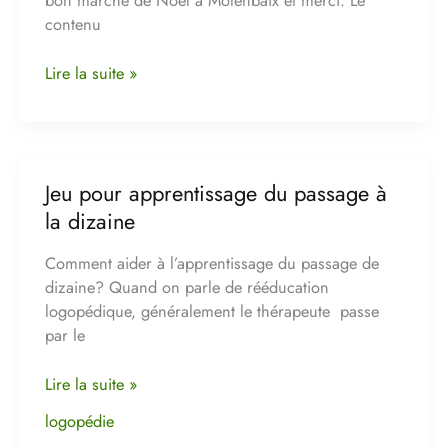
bon marché de Noël à Molenbaix et merci. Le
merci
contenu
Lire la suite »
Jeu pour apprentissage du passage à
Jeu
pour
la dizaine
apprentissage
du
Comment aider à l’apprentissage du passage de
passage
dizaine? Quand on parle de rééducation
à
logopédique, généralement le thérapeute passe
la
par le
dizaine
Lire la suite »
logopédie