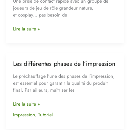
un
Une prise de contact rapide avec un groupe de
jeu
joueurs de jeu de rôle grandeur nature,
de
et cosplay… pas besoin de
rôle
grandeur
Lire la suite »
nature
ou
cosplay
Les différentes phases de l’impression
Les
différentes
Le préchauffage l’une des phases de l’impression,
phases
est essentiel pour garantir la qualité du produit
de
final. Par ailleurs, maîtriser les
l’impression
Lire la suite »
Impression
,
Tutoriel