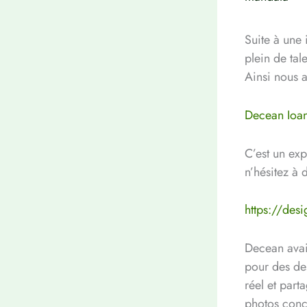
Suite à une 
plein de tal
Ainsi nous 
Decean Ioa
C’est un exp
n’hésitez à 
https://des
Decean avait
pour des des
réel et part
photos concr