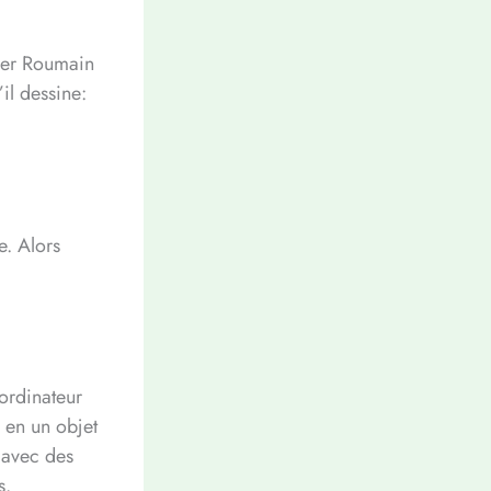
gner Roumain
il dessine:
e. Alors
’ordinateur
r en un objet
s avec des
s.