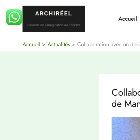
Aller
au
Accueil
contenu
Accueil
Actualités
Collaboration avec un desi
Collabo
de Man