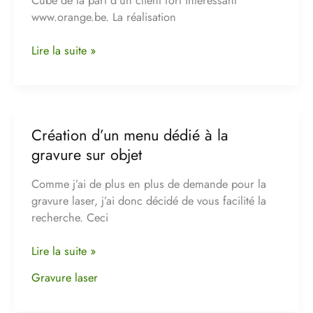
pour
www.orange.be. La réalisation
Orange
Lire la suite »
Création d’un menu dédié à la
Création
d’un
gravure sur objet
menu
dédié
Comme j’ai de plus en plus de demande pour la
à
gravure laser, j’ai donc décidé de vous facilité la
la
recherche. Ceci
gravure
sur
Lire la suite »
objet
Gravure laser