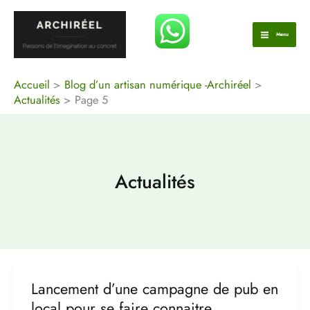
Aller
au
Menu
contenu
Accueil
Blog d’un artisan numérique -Archiréel
Actualités
Page 5
Actualités
Lancement d’une campagne de pub en
Lancement
d’une
local pour se faire connaitre