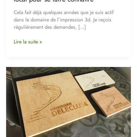
campagne
de
Cela fait déjà quelques années que je suis actif
pub
dans le domaine de l’impression 3d. Je reçois
en
régulièrement des demandes, […]
local
pour
Lire la suite »
se
faire
connaitre
Illustration
du
service
de
Gravure
Laser
pour
les
entreprises
et