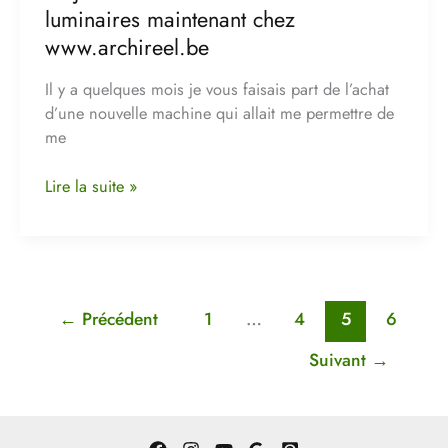
en
luminaires maintenant chez
bois
www.archireel.be
et
Une
Il y a quelques mois je vous faisais part de l’achat
collection
d’une nouvelle machine qui allait me permettre de
de
me
luminaires
maintenant
Lire la suite »
chez
www.archireel.be
←
Précédent
1
…
4
5
6
Suivant
→