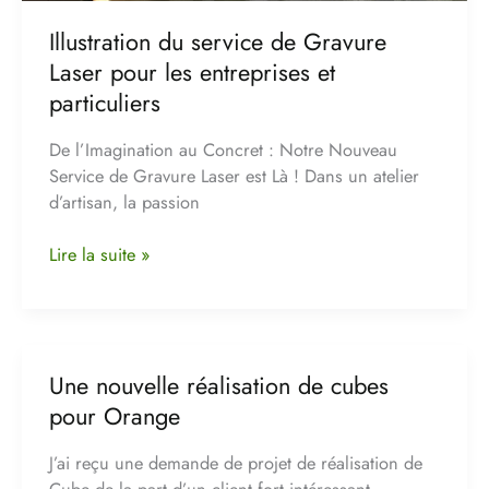
particuliers
Illustration du service de Gravure
Laser pour les entreprises et
particuliers
De l’Imagination au Concret : Notre Nouveau
Service de Gravure Laser est Là ! Dans un atelier
d’artisan, la passion
Lire la suite »
Une nouvelle réalisation de cubes
Une
nouvelle
pour Orange
réalisation
de
J’ai reçu une demande de projet de réalisation de
cubes
Cube de la part d’un client fort intéressant