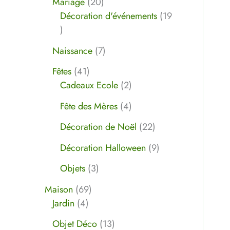
Mariage
20
t
s
t
s
t
t
s
s
s
t
t
s
s
s
t
t
t
s
t
s
s
t
t
t
s
Décoration d'événements
19
s
s
s
s
s
s
s
s
s
s
s
s
s
Naissance
7
Fêtes
41
Cadeaux Ecole
2
Fête des Mères
4
Décoration de Noël
22
Décoration Halloween
9
Objets
3
Maison
69
Jardin
4
Objet Déco
13