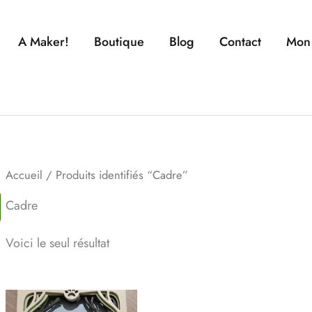
A Maker!
Boutique
Blog
Contact
Mon
Accueil
/ Produits identifiés “Cadre”
Cadre
Voici le seul résultat
Plage
Ce
de