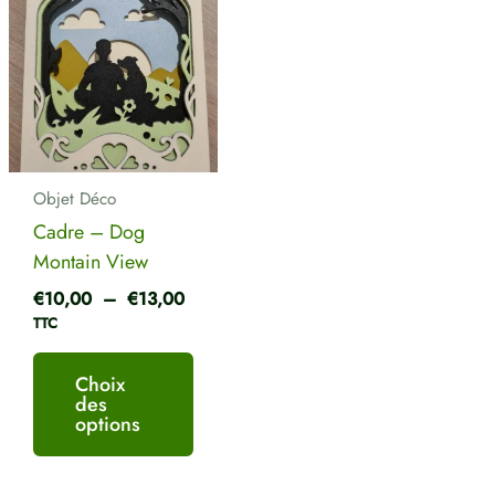
produit
prix :
a
€10,00
plusieurs
à
€13,00
variations.
Les
options
peuvent
Objet Déco
être
Cadre – Dog
choisies
Montain View
sur
€
10,00
–
€
13,00
la
TTC
page
du
Choix
produit
des
options