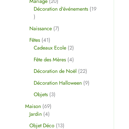
Mariage
20
t
s
t
s
t
t
s
s
s
t
t
s
s
s
t
t
t
s
t
s
s
t
t
t
s
Décoration d'événements
19
s
s
s
s
s
s
s
s
s
s
s
s
s
Naissance
7
Fêtes
41
Cadeaux Ecole
2
Fête des Mères
4
Décoration de Noël
22
Décoration Halloween
9
Objets
3
Maison
69
Jardin
4
Objet Déco
13