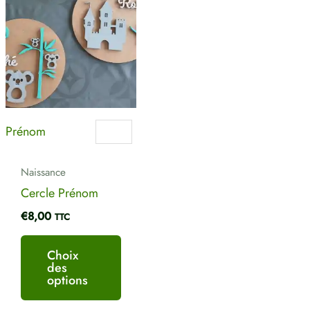
produit
a
plusieurs
variations.
Les
options
peuvent
Prénom
être
choisies
sur
Naissance
la
Cercle Prénom
page
€
8,00
TTC
du
produit
Choix
des
options