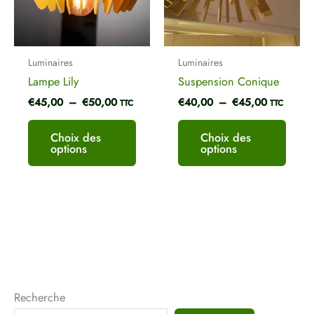
Les
Les
options
optio
peuvent
peuve
être
être
Luminaires
Luminaires
choisies
chois
Lampe Lily
Suspension Conique
sur
sur
€
45,00
–
€
50,00
€
40,00
–
€
45,00
la
la
TTC
TTC
page
page
du
du
Choix des
Choix des
options
options
produit
produ
Recherche