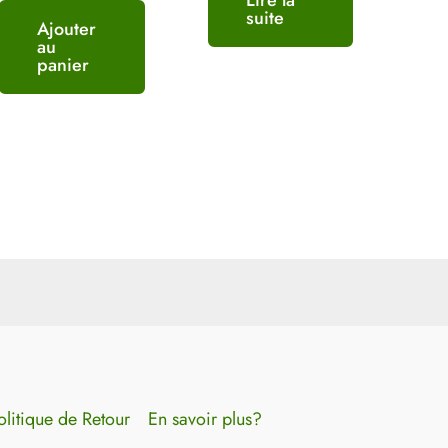
suite
Ajouter
au
panier
olitique de Retour
En savoir plus?