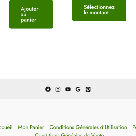
du
Sélectionnez
Ajouter
produit
le montant
au
panier
cueil
Mon Panier
Conditions Générales d’Utilisation
P
Conditions Généales de Vente