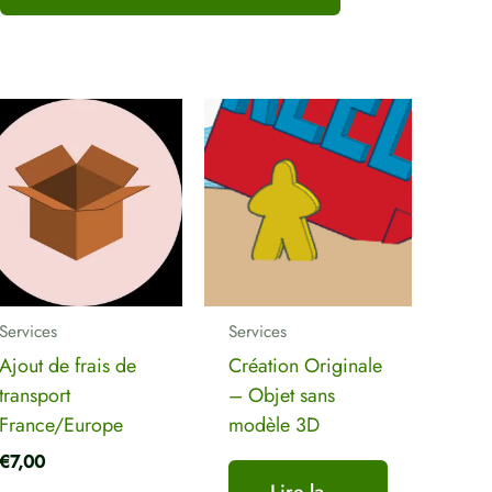
de transport pour la Belgique
(à l’adresse)”
Votre adresse e-mail ne sera pas publiée.
Les champs obligatoires sont indiqués
avec
*
Votre note
*
Votre avis
*
Services
Services
Ajout de frais de
Création Originale
Nom
*
E-mail
*
transport
– Objet sans
France/Europe
modèle 3D
€
7,00
Lire la