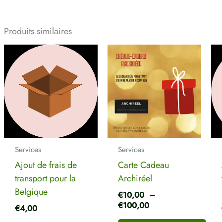
Produits similaires
Plage
Ce
de
produit
prix :
a
€10,00
plusieurs
à
€100,00
variations.
Les
options
peuvent
Services
Services
être
Ajout de frais de
Carte Cadeau
choisies
transport pour la
Archiréel
sur
Belgique
€
10,00
–
la
€
100,00
€
4,00
page