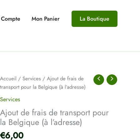
 Compte
Mon Panier
La Boutique
quantité
Accueil
/
Services
/ Ajout de frais de
de
transport pour la Belgique (à l’adresse)
Ajout
Services
de
Ajout de frais de transport pour
frais
la Belgique (à l’adresse)
de
transport
€
6,00
pour