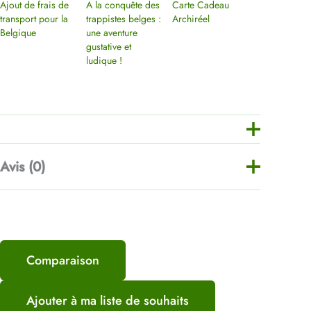
Ajout de frais de
A la conquête des
Carte Cadeau
transport pour la
trappistes belges :
Archiréel
Belgique
une aventure
gustative et
ludique !
Avis (0)
Il n’y a pas encore d’avis.
Comparaison
Soyez le premier à laisser
votre avis sur “Ajout de frais
Ajouter à ma liste de souhaits