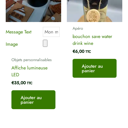
Nom
*
Apéro
Message Text
bouchon save water
drink wine
Image
E-mail
*
€
6,00
TTC
Objets personnalisables
Ajouter au
Affiche lumineuse
panier
LED
€
35,00
TTC
Ajouter au
panier