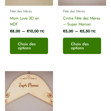
peuvent
peuve
Nom
*
être
être
Fête des Mères
Fête des Mères
choisies
chois
Mom Love 3D en
Cintre Fête des Mères
sur
sur
MDF
– Super Maman
la
la
E-mail
*
€
8,00
–
€
10,00
€
5,00
–
€
5,50
page
page
TTC
TTC
du
du
produit
produ
Choix des
Choix des
options
options
Plage
Ce
de
produit
prix :
a
€6,00
plusieurs
à
€6,50
variations.
Les
options