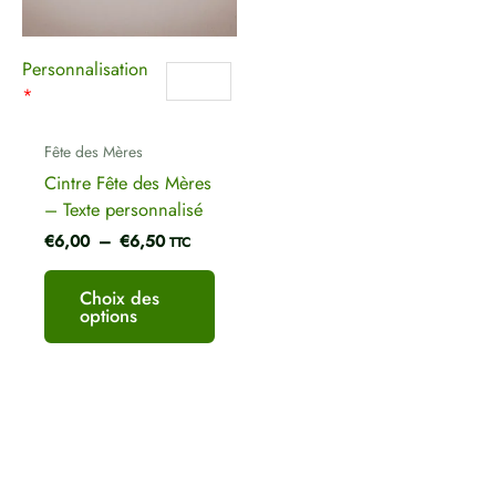
peuvent
être
Personnalisation
choisies
*
sur
la
page
Fête des Mères
du
Cintre Fête des Mères
produit
– Texte personnalisé
€
6,00
–
€
6,50
TTC
Choix des
options