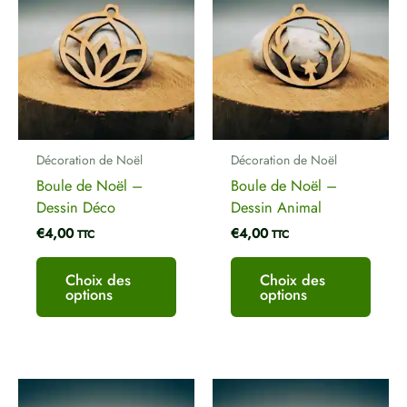
a
a
plusieurs
plusi
variations.
variat
Les
Les
options
optio
peuvent
peuve
être
être
Décoration de Noël
Décoration de Noël
choisies
chois
Boule de Noël –
Boule de Noël –
sur
sur
Dessin Déco
Dessin Animal
la
la
€
4,00
€
4,00
page
page
TTC
TTC
du
du
produit
produ
Choix des
Choix des
options
options
Ce
Ce