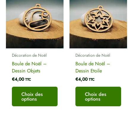
produit
produ
a
a
plusieurs
plusi
variations.
variat
Les
Les
options
optio
peuvent
peuve
être
être
Décoration de Noël
Décoration de Noël
choisies
chois
Boule de Noël –
Boule de Noël –
sur
sur
Dessin Objets
Dessin Etoile
la
la
€
4,00
€
4,00
page
page
TTC
TTC
du
du
produit
produ
Choix des
Choix des
options
options