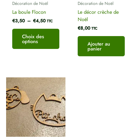
Décoration de Noël
Décoration de Noël
choisies
La boule Flocon
Le décor crèche de
sur
Noël
€
3,50
–
€
4,50
la
TTC
€
8,00
page
TTC
du
Choix des
options
produit
Ajouter au
panier
Plage
Ce
de
produit
prix :
a
€6,00
plusieurs
à
€7,00
variations.
Les
options
peuvent