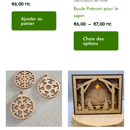
Décoration de Noël
€
6,00
page
TTC
Boule Prénom pour le
du
sapin
produ
Ajouter au
panier
€
6,00
–
€
7,00
TTC
Choix des
options
Plage
Ce
de
produit
prix :
a
€3,50
plusieurs
à
€4,50
variations.
Les
options
peuvent
être