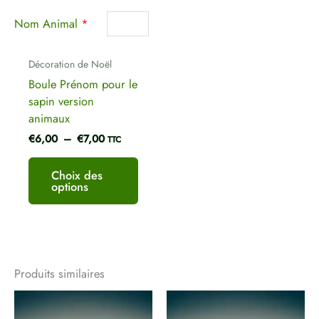
être
choisies
Nom Animal
*
sur
la
Décoration de Noël
page
Boule Prénom pour le
du
sapin version
produit
animaux
€
6,00
–
€
7,00
TTC
Choix des
options
Produits similaires
Ce
Ce
produit
produ