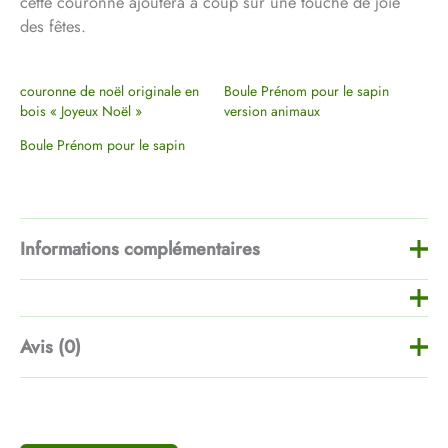
cette couronne ajoutera à coup sûr une touche de joie
des fêtes.
couronne de noël originale en
Boule Prénom pour le sapin
bois « Joyeux Noël »
version animaux
Boule Prénom pour le sapin
Informations complémentaires
Poids
100 g
Avis (0)
Dimensions
300 × 300 × 3 mm
Il n’y a pas encore d’avis.