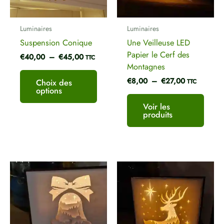
peuvent
Nom
*
être
Luminaires
Luminaires
choisies
Suspension Conique
Une Veilleuse LED
sur
Papier le Cerf des
€
40,00
–
€
45,00
la
TTC
E-mail
*
Montagnes
page
€
8,00
–
€
27,00
du
Choix des
TTC
options
produit
Voir les
produits