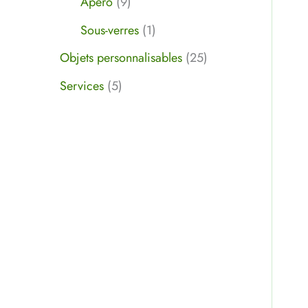
Apéro
9
Sous-verres
1
Objets personnalisables
25
Services
5