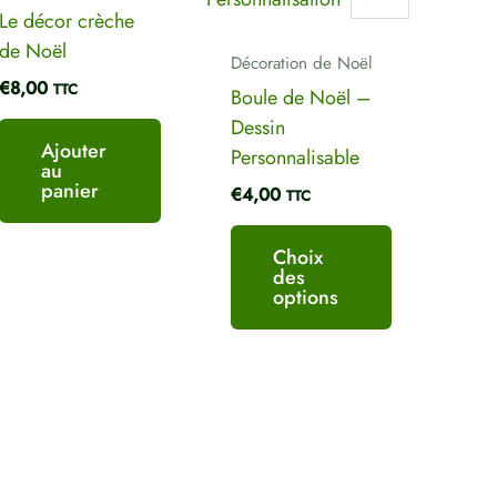
Nom
*
E-mail
*
être
Le décor crèche
choisies
de Noël
sur
Décoration de Noël
€
8,00
TTC
la
Boule de Noël –
page
Dessin
Ajouter
du
Personnalisable
au
produit
panier
€
4,00
TTC
Choix
des
options