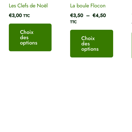
être
être
Les Clefs de Noël
La boule Flocon
choisies
choisies
€
3,00
€
3,50
–
€
4,50
TTC
sur
sur
TTC
la
la
Choix
page
page
des
Choix
du
du
options
des
options
produit
produit