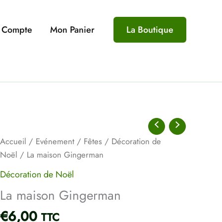
 Compte
Mon Panier
La Boutique
quantité
de
Accueil
/
Evénement
/
Fêtes
/
Décoration de
La
Noël
/ La maison Gingerman
maison
Décoration de Noël
Gingerman
La maison Gingerman
€
6,00
TTC