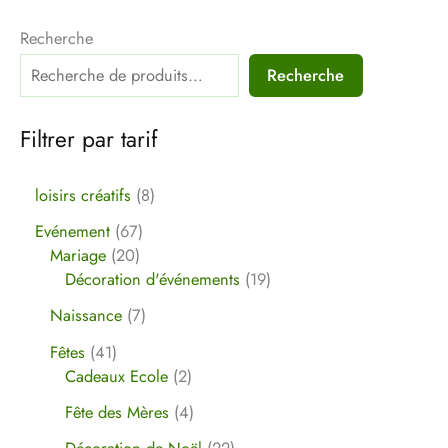
Votre avis
*
Recherche
Recherche
Filtrer par tarif
Nom
*
loisirs créatifs
8
Evénement
67
E-mail
*
Mariage
20
Décoration d'événements
19
Naissance
7
Fêtes
41
Cadeaux Ecole
2
Fête des Mères
4