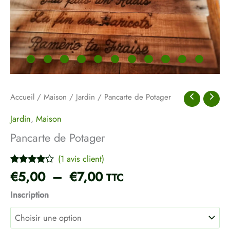
Accueil
/
Maison
/
Jardin
/ Pancarte de Potager
Jardin
,
Maison
Pancarte de Potager
(
1
avis client)
Noté
1
4.00
€
5,00
–
€
7,00
TTC
sur 5
basé
Inscription
sur
notation
client