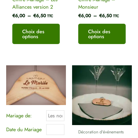
Alliances version 2
Monsieur
€
6,00
–
€
6,50
€
6,00
–
€
6,50
TTC
TTC
Choix des
Choix des
options
options
Plage
Ce
de
produit
prix :
a
€6,00
plusieurs
à
€6,50
variations.
Les
options
Mariage de:
peuvent
être
Date du Mariage
Décoration d'événements
choisies