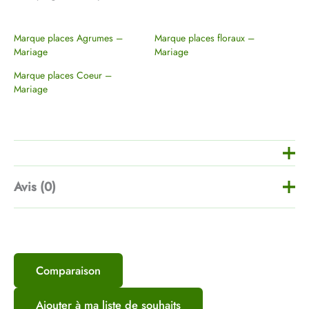
Marque places Agrumes –
Marque places floraux –
Mariage
Mariage
Marque places Coeur –
Mariage
Avis (0)
Il n’y a pas encore d’avis.
Comparaison
Soyez le premier à laisser votre avis
sur “Panneau de bienvenue
Ajouter à ma liste de souhaits