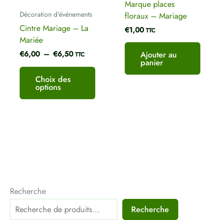
Marque places
sur
Décoration d'événements
floraux – Mariage
la
Cintre Mariage – La
€
1,00
page
TTC
Mariée
du
produit
€
6,00
–
€
6,50
Ajouter au
TTC
panier
Choix des
options
Recherche
Recherche