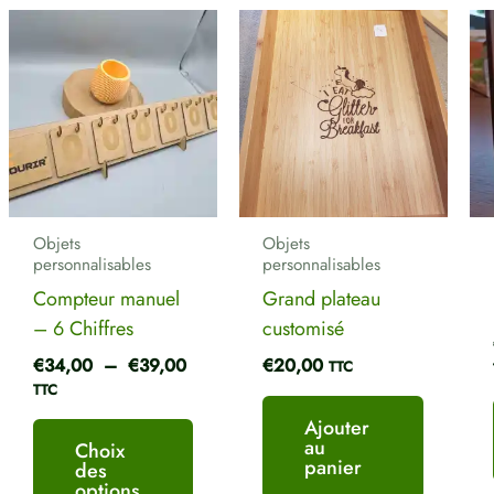
Plage
Ce
de
produit
prix :
a
€34,00
plusieurs
à
€39,00
variations.
Les
options
peuvent
Objets
Objets
être
personnalisables
personnalisables
choisies
Compteur manuel
Grand plateau
sur
– 6 Chiffres
customisé
la
€
34,00
–
€
39,00
€
20,00
TTC
page
TTC
du
Ajouter
produit
au
Choix
panier
des
options