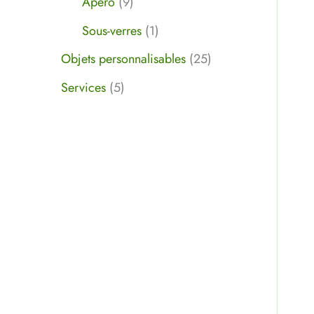
Apéro
9
Sous-verres
1
Objets personnalisables
25
Services
5