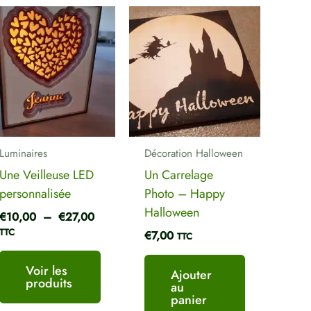
Plage
Votre adresse e-mail ne sera pas publiée.
de
Les champs obligatoires sont indiqués
prix :
avec
*
€10,00
à
Votre note
*
€27,00
Votre avis
*
Luminaires
Décoration Halloween
Une Veilleuse LED
Un Carrelage
personnalisée
Photo – Happy
Nom
*
E-mail
*
Halloween
€
10,00
–
€
27,00
TTC
€
7,00
TTC
Voir les
Ajouter
produits
au
panier