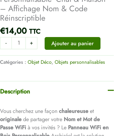
&
– Affichage Nom & Code
Maison'
Réinscriptible
-
€
14,00
Affichage
TTC
Nom
-
+
Ajouter au panier
&
Code
Catégories :
Objet Déco
,
Objets personnalisables
Réinscriptible
Description
Vous cherchez une façon
chaleureuse
et
originale
de partager votre
Nom et Mot de
Passe WiFi
à vos invités ? Le
Panneau WiFi en
Bois Personnalisable
Archiréel est la solution