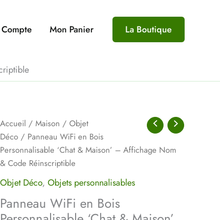
 Compte
Mon Panier
La Boutique
riptible
quantité
Accueil
/
Maison
/
Objet
de
Déco
/ Panneau WiFi en Bois
Panneau
Personnalisable ‘Chat & Maison’ – Affichage Nom
WiFi
& Code Réinscriptible
en
Objet Déco
,
Objets personnalisables
Bois
Panneau WiFi en Bois
Personnalisable
Personnalisable ‘Chat & Maison’
'Chat