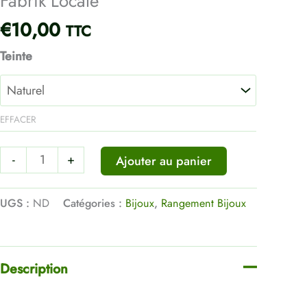
Fabrik’Locale
Bois
€
10,00
TTC
Naturel
-
Teinte
La
Fabrik'Locale
EFFACER
-
+
Ajouter au panier
UGS :
ND
Catégories :
Bijoux
,
Rangement Bijoux
Description