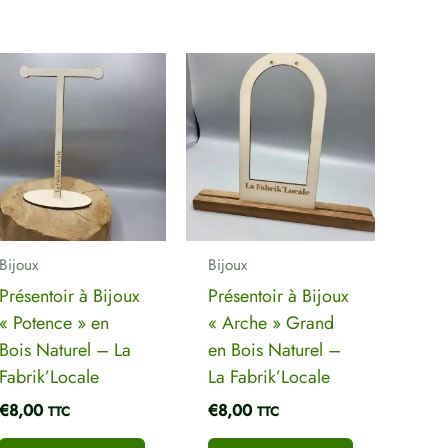
Bois Naturel – La
Fabrik’Locale”
Ce
Ce
Votre adresse e-mail ne sera pas publiée.
produit
produit
Les champs obligatoires sont indiqués
a
a
avec
*
s
plusieurs
plusieurs
Votre note
*
s.
variations.
variations.
Les
Les
Votre avis
*
options
options
peuvent
peuvent
Bijoux
Bijoux
être
être
Présentoir à Bijoux
Présentoir à Bijoux
choisies
choisies
« Potence » en
« Arche » Grand
sur
sur
Nom
*
E-mail
*
Bois Naturel – La
en Bois Naturel –
la
la
Fabrik’Locale
La Fabrik’Locale
page
page
€
8,00
€
8,00
TTC
TTC
du
du
produit
produit