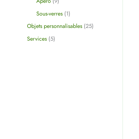
Apéro
9
Sous-verres
1
Objets personnalisables
25
Services
5