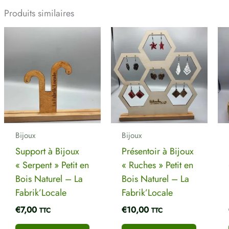
Produits similaires
Ce
Ce
produit
produit
a
a
plusieurs
plusieur
variations.
variation
Les
Les
options
options
peuvent
peuvent
Bijoux
Bijoux
être
être
Support à Bijoux
Présentoir à Bijoux
choisies
choisies
« Serpent » Petit en
« Ruches » Petit en
sur
sur
Bois Naturel – La
Bois Naturel – La
la
la
Fabrik’Locale
Fabrik’Locale
page
page
€
7,00
€
10,00
TTC
TTC
du
du
produit
produit