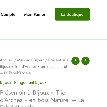
 Compte
Mon Panier
La Boutique
quantité
Accueil
/
Maison
/
Bijoux
/ Présentoir à
de
Bijoux « Trio d’Arches » en Bois Naturel
Présentoir
– La Fabrik’Locale
à
Bijoux
,
Rangement Bijoux
Bijoux
Présentoir à Bijoux « Trio
"Trio
d’Arches » en Bois Naturel – La
d'Arches"
en