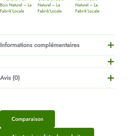
Bois Naturel – La
Naturel – La
Naturel – La
Fabrik’Locale
Fabrik’Locale
Fabrik’Locale
Informations complémentaires
Teinte
Naturel, Foncé
Avis (0)
Il n’y a pas encore d’avis.
Comparaison
Soyez le premier à laisser
votre avis sur “Présentoir à