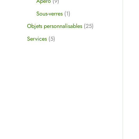
Apéro
9
Sous-verres
1
Objets personnalisables
25
Services
5