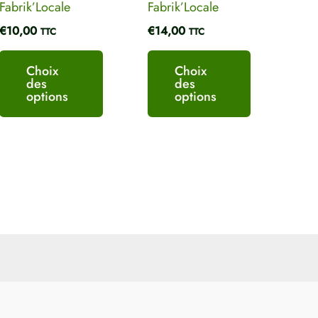
Fabrik’Locale
Fabrik’Locale
du
du
€
10,00
€
14,00
TTC
TTC
produit
produit
Choix
Choix
des
des
options
options