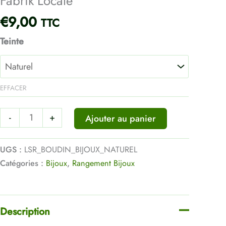
Fabrik’Locale
Naturel
€
9,00
TTC
-
La
Teinte
Fabrik'Locale
EFFACER
-
+
Ajouter au panier
UGS :
LSR_BOUDIN_BIJOUX_NATUREL
Catégories :
Bijoux
,
Rangement Bijoux
Description