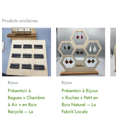
Produits similaires
Ce
Ce
produit
produit
a
a
plusieurs
plusieur
variations.
variation
Les
Les
options
options
peuvent
peuvent
Bijoux
Bijoux
être
être
Présentoir à
Présentoir à Bijoux
choisies
choisies
Bagues « Chambre
« Ruches » Petit en
sur
sur
à Air » en Bois
Bois Naturel – La
la
la
Recyclé – La
Fabrik’Locale
page
page