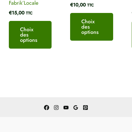
Fabrik’Locale
€
10,00
TTC
du
du
€
15,00
TTC
produit
produit
Choix
des
Choix
options
des
options