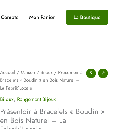
 Compte
Mon Panier
La Boutique
quantité
Accueil
/
Maison
/
Bijoux
/ Présentoir à
de
Bracelets « Boudin » en Bois Naturel –
Présentoir
La Fabrik’Locale
à
Bijoux
,
Rangement Bijoux
Bracelets
Présentoir à Bracelets « Boudin »
"Boudin"
en Bois Naturel – La
en
Bois