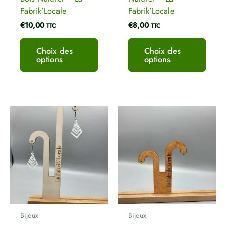
page
page
E-mail
*
Fabrik’Locale
Fabrik’Locale
du
du
€
10,00
€
8,00
produit
produ
TTC
TTC
Choix des
Choix des
options
options
Ce
Ce
produit
produ
a
a
plusieurs
plusi
variations.
variat
Les
Les
options
optio
peuvent
peuve
être
être
Bijoux
Bijoux
choisies
chois