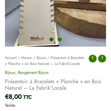
-
La
Fabrik'Locale
Accueil
/
Maison
/
Bijoux
/ Présentoir à Bracelets
« Planche » en Bois Naturel – La Fabrik’Locale
Bijoux
,
Rangement Bijoux
Présentoir à Bracelets « Planche » en Bois
Naturel – La Fabrik’Locale
€
8,00
TTC
Teinte