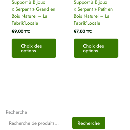
Support à Bijoux
Support à Bijoux
sur
sur
« Serpent » Grand en
« Serpent » Petit en
la
la
Bois Naturel – La
Bois Naturel – La
page
page
Fabrik’Locale
Fabrik’Locale
du
du
€
9,00
€
7,00
produit
produ
TTC
TTC
Choix des
Choix des
options
options
Recherche
Recherche