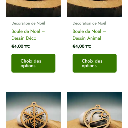
options
optio
peuvent
peuve
être
être
Décoration de Noël
Décoration de Noël
choisies
chois
Boule de Noël –
Boule de Noël –
sur
sur
Dessin Déco
Dessin Animal
la
la
€
4,00
€
4,00
page
page
TTC
TTC
du
du
produit
produ
Choix des
Choix des
options
options
Ce
Ce
produit
produ
a
a
plusieurs
plusi
variations.
variat