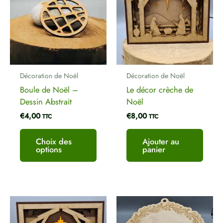
plusieurs
variations.
Les
options
peuvent
être
Décoration de Noël
Décoration de Noël
choisies
Boule de Noël –
Le décor crèche de
sur
Dessin Abstrait
Noël
la
€
4,00
€
8,00
page
TTC
TTC
du
produit
Choix des
Ajouter au
options
panier
Plage
de
prix :