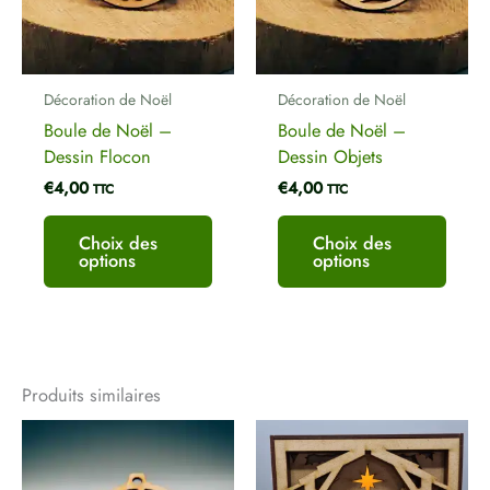
Les
Les
options
optio
peuvent
peuve
être
être
Décoration de Noël
Décoration de Noël
choisies
chois
Boule de Noël –
Boule de Noël –
sur
sur
Dessin Flocon
Dessin Objets
la
la
€
4,00
€
4,00
page
page
TTC
TTC
du
du
produit
produ
Choix des
Choix des
options
options
Produits similaires
Ce
produit
a