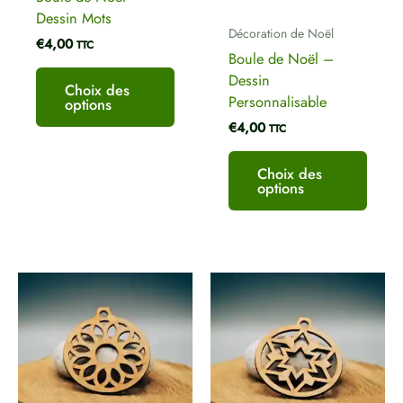
sur
sur
Dessin Mots
la
la
Décoration de Noël
€
4,00
page
page
TTC
Boule de Noël –
du
du
Dessin
produit
produ
Choix des
Personnalisable
options
€
4,00
TTC
Choix des
options
Ce
Ce
produit
produ
a
a
plusieurs
plusi
variations.
variat
Les
Les