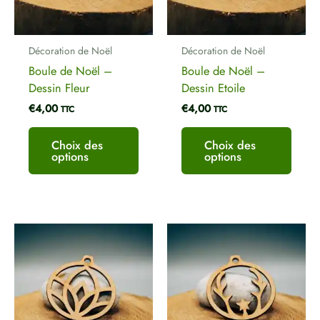
options
optio
peuvent
peuve
être
être
Décoration de Noël
Décoration de Noël
choisies
chois
Boule de Noël –
Boule de Noël –
sur
sur
Dessin Fleur
Dessin Etoile
la
la
€
4,00
€
4,00
page
page
TTC
TTC
du
du
produit
produ
Choix des
Choix des
options
options
Ce
Ce
produit
produ
a
a
plusieurs
plusi
variations.
variat
Les
Les