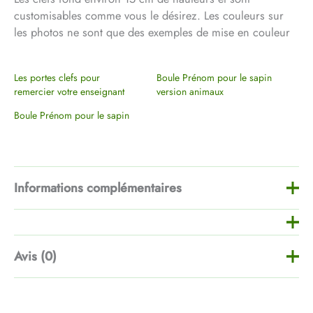
customisables comme vous le désirez. Les couleurs sur
les photos ne sont que des exemples de mise en couleur
Les portes clefs pour
Boule Prénom pour le sapin
remercier votre enseignant
version animaux
Boule Prénom pour le sapin
Informations complémentaires
Dimensions
150 × 50 × 9 mm
Avis (0)
Clef Ange, Clef Sapin, Clef
Cadeau, Clef Gingerbread,
Il n’y a pas encore d’avis.
Modèle
Clef Renne, Clef Santa Claus,