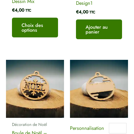
Dessin Mix
Design1
la
€
4,00
page
TTC
€
4,00
TTC
du
produit
Choix des
Ajouter au
options
panier
Ce
Ce
produit
produ
a
a
plusieurs
plusi
variations.
variat
Les
Les
options
optio
peuvent
peuve
être
être
Décoration de Noël
choisies
chois
Personnalisation
Boule de Noël –