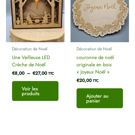
€8,00
à
€27,00
Décoration de Noël
Décoration de Noël
Une Veilleuse LED
couronne de noël
Crèche de Noël
originale en bois
« Joyeux Noël »
€
8,00
–
€
27,00
TTC
€
20,00
TTC
Voir les
produits
Ajouter au
panier