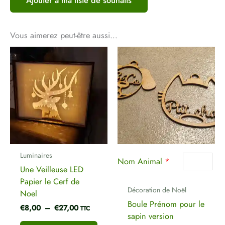
Votre adresse e-mail ne sera pas publiée.
Les
champs obligatoires sont indiqués avec
*
Vous aimerez peut-être aussi…
Votre note
*
Plage
Plage
Ce
de
de
Votre avis
*
produ
prix :
prix :
a
€8,00
€6,00
plusi
à
à
€27,00
€7,00
variat
Les
optio
Nom
*
peuve
être
Luminaires
chois
Nom Animal
*
Une Veilleuse LED
E-mail
*
sur
Papier le Cerf de
la
Décoration de Noël
Noel
page
Boule Prénom pour le
€
8,00
–
€
27,00
du
TTC
sapin version
produ