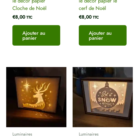
le décor papier
le décor papier le
Cloche de Noël
cerf de Noël
€
8,00
€
8,00
TTC
TTC
Ajouter au
Ajouter au
panier
panier
Plage
de
prix :
€8,00
à
€27,00
Luminaires
Luminaires