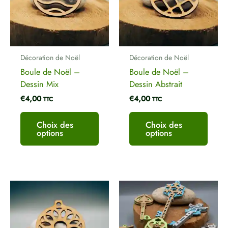
variations.
variat
Les
Les
options
optio
peuvent
peuve
être
être
Décoration de Noël
Décoration de Noël
choisies
chois
Boule de Noël –
Boule de Noël –
sur
sur
Dessin Mix
Dessin Abstrait
la
la
€
4,00
€
4,00
page
page
TTC
TTC
du
du
produit
produ
Choix des
Choix des
options
options
Ce
Ce
produit
produ
a
a
plusieurs
plusi