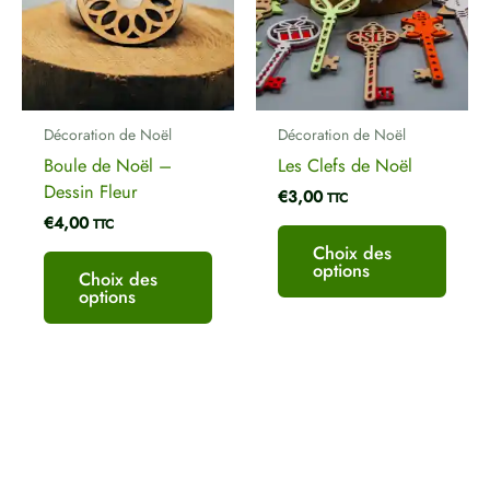
variations.
variat
Les
Les
options
optio
peuvent
peuve
être
être
Décoration de Noël
Décoration de Noël
choisies
chois
Boule de Noël –
Les Clefs de Noël
sur
sur
Dessin Fleur
€
3,00
la
la
TTC
€
4,00
page
page
TTC
du
du
Choix des
options
produit
produ
Choix des
options