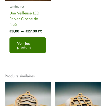
Luminaires
Une Veilleuse LED
Papier Cloche de
Noël
€
8,00
–
€
27,00
TTC
Voir les
produits
Produits similaires
Ce
Ce
produit
produ
a
a
plusieurs
plusi