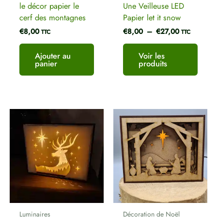
le décor papier le
Une Veilleuse LED
cerf des montagnes
Papier let it snow
€
8,00
€
8,00
–
€
27,00
TTC
TTC
Ajouter au
Voir les
panier
produits
Plage
de
prix :
€8,00
à
€27,00
Luminaires
Décoration de Noël