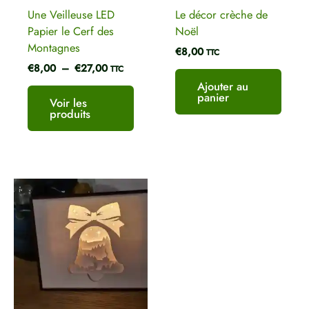
Une Veilleuse LED
Le décor crèche de
Papier le Cerf des
Noël
Montagnes
€
8,00
TTC
€
8,00
–
€
27,00
TTC
Ajouter au
panier
Voir les
produits
Plage
de
prix :
€8,00
à
€27,00