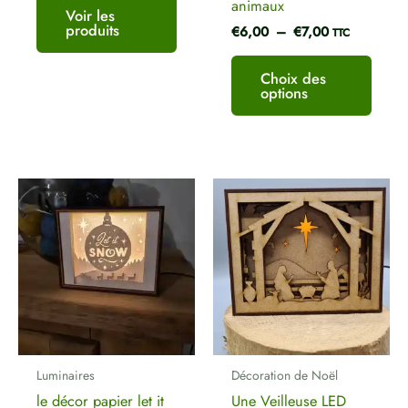
animaux
Voir les
produits
€
6,00
–
€
7,00
TTC
Choix des
options
Plage
de
prix :
€8,00
à
€27,00
Luminaires
Décoration de Noël
le décor papier let it
Une Veilleuse LED