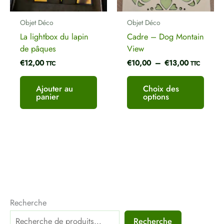
peuve
être
Objet Déco
Objet Déco
chois
La lightbox du lapin
Cadre – Dog Montain
sur
de pâques
View
la
€
12,00
€
10,00
–
€
13,00
page
TTC
TTC
du
produ
Ajouter au
Choix des
panier
options
Recherche
Recherche