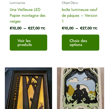
Luminaires
Objet Déco
chois
Une Veilleuse LED
boîte lumineuse oeuf
sur
Papier montagne des
de pâques – Version
la
neiges
1
page
€
10,00
–
€
27,00
€
10,00
–
€
27,00
du
TTC
TTC
produ
Voir les
Choix des
produits
options
Plage
Ce
de
produ
prix :
a
€10,00
plusi
à
€13,00
variat
Les
optio