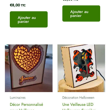
€
8,00
TTC
Ajouter au
panier
Ajouter au
panier
Plage
de
prix :
€8,00
à
€27,00
Luminaires
Décoration Halloween
Décor Personnalisé
Une Veilleuse LED