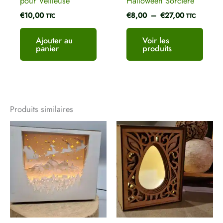
pour Veilleuse
Halloween Sorcière
€
10,00
€
8,00
–
€
27,00
TTC
TTC
Ajouter au
Voir les
panier
produits
Produits similaires
Plage
Plage
Ce
de
de
produ
prix :
prix :
a
€10,00
€10,00
plusi
à
à
€27,00
€27,00
variat
Les
optio
peuve
être