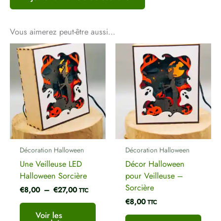
Cerf de Noel”
Votre adresse e-mail ne sera pas publiée.
Les
Vous aimerez peut-être aussi…
champs obligatoires sont indiqués avec
*
Plage
Votre note
*
de
prix :
Votre avis
*
€8,00
à
€27,00
Nom
*
Décoration Halloween
Décoration Halloween
Une Veilleuse LED
Décor Halloween
Halloween Sorcière
pour Veilleuse –
E-mail
*
Sorcière
€
8,00
–
€
27,00
TTC
€
8,00
TTC
Voir les