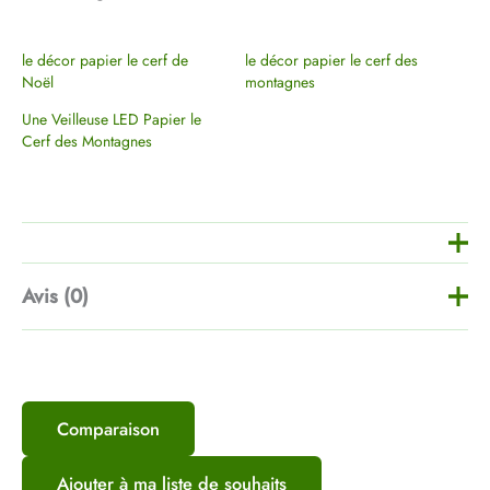
le décor papier le cerf de
le décor papier le cerf des
Noël
montagnes
Une Veilleuse LED Papier le
Cerf des Montagnes
Avis (0)
Il n’y a pas encore d’avis.
Comparaison
Soyez le premier à laisser votre avis
sur “Une Veilleuse LED Papier le
Ajouter à ma liste de souhaits