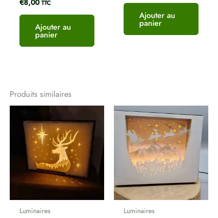
€
8,00
TTC
Ajouter au
panier
Ajouter au
panier
Produits similaires
Plage
de
prix :
€10,00
à
€27,00
Luminaires
Luminaires