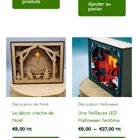
produits
Ajouter au
panier
Plage
de
prix :
€8,00
à
€27,00
Décoration de Noël
Décoration Halloween
Le décor crèche de
Une Veilleuse LED
Noël
Halloween fantôme
€
8,00
€
8,00
–
€
27,00
TTC
TTC