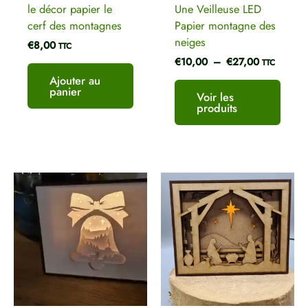
le décor papier le
Une Veilleuse LED
cerf des montagnes
Papier montagne des
neiges
€
8,00
TTC
€
10,00
–
€
27,00
TTC
Ajouter au
panier
Voir les
produits
Plage
de
prix :
€8,00
à
€27,00